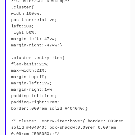
/*Cluster2Col-Desktop*/
.cluster{
width:100vw;
position:relative;
left:50%;
right:50%;
margin-left:-47vw;
margin-right:-47vw;}
.cluster .entry-item{
flex-basis:21%;
max-width:21%;
margin-top:1%;
margin-left:1vw;
margin-right:1vw;
padding-left:1rem;
padding-right:1rem;
border:.009rem solid #404040;}
/*.cluster .entry-item:hover{ border:.009rem
solid #404040; box-shadow:0.09rem 0.09rem
0.09rem #505050;}*/