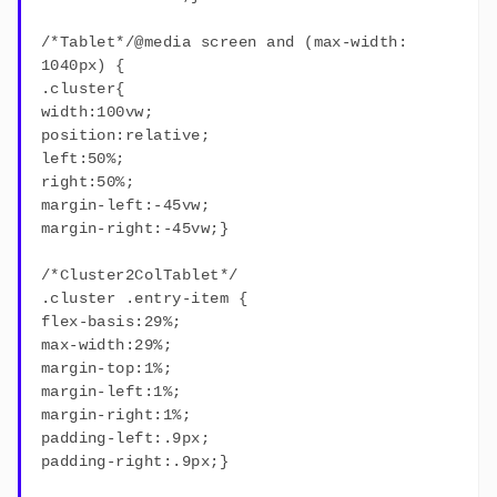
/*Tablet*/@media screen and (max-width:
1040px) {
.cluster{
width:100vw;
position:relative;
left:50%;
right:50%;
margin-left:-45vw;
margin-right:-45vw;}
/*Cluster2ColTablet*/
.cluster .entry-item {
flex-basis:29%;
max-width:29%;
margin-top:1%;
margin-left:1%;
margin-right:1%;
padding-left:.9px;
padding-right:.9px;}