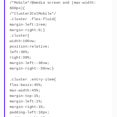
/*Mobile*/@media screen and (max-width:
600px){
/*Cluster2ColMobile*/
.cluster .flex-fluid{
margin-left:1rem;
margin-right:0;}
.cluster{
width:100vw;
position:relative;
left:38%;
right:38%;
margin-left:-38vw;
margin-right:-38vw;}
.cluster .entry-item{
flex-basis:45%;
max-width:45%;
margin-top:1%;
margin-left:1%;
margin-right:1%;
padding-left:10px;