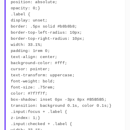
position: absolute;
opacity: 0;}
.label {
display: unset;
border: .5px solid #b8b8b8;
border-top-left-radius: 10px;
border-top-right-radius: 10px;
width: 33.1%;
padding: 1rem 0;
text-align: center;
background-color: #fff;
cursor: pointer;
text-transform: uppercase;
font-weight: bold;
font-size: .75rem;
color: #7f7f7f;
box-shadow: inset 0px -3px 8px #B5B5B5;
transition: background 0.1s, color 0.1s;}
.input:focus + .label {
z-index: 1;}
.input:checked + .label {
width: 33.1%;