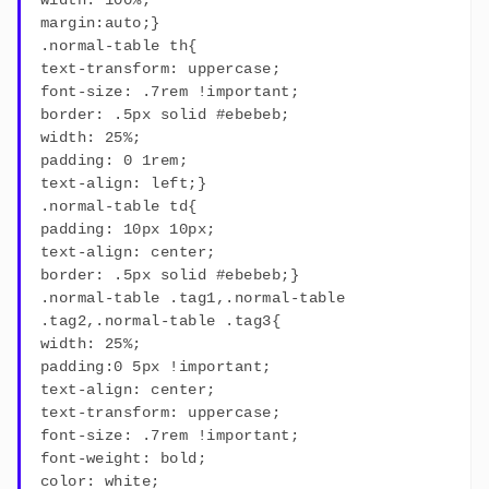
margin:auto;}
.normal-table th{
text-transform: uppercase;
font-size: .7rem !important;
border: .5px solid #ebebeb;
width: 25%;
padding: 0 1rem;
text-align: left;}
.normal-table td{
padding: 10px 10px;
text-align: center;
border: .5px solid #ebebeb;}
.normal-table .tag1,.normal-table
.tag2,.normal-table .tag3{
width: 25%;
padding:0 5px !important;
text-align: center;
text-transform: uppercase;
font-size: .7rem !important;
font-weight: bold;
color: white;