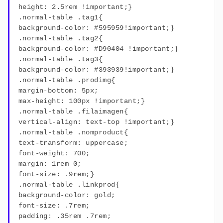
height: 2.5rem !important;}
.normal-table .tag1{
background-color: #595959!important;}
.normal-table .tag2{
background-color: #D90404 !important;}
.normal-table .tag3{
background-color: #393939!important;}
.normal-table .prodimg{
margin-bottom: 5px;
max-height: 100px !important;}
.normal-table .filaimagen{
vertical-align: text-top !important;}
.normal-table .nomproduct{
text-transform: uppercase;
font-weight: 700;
margin: 1rem 0;
font-size: .9rem;}
.normal-table .linkprod{
background-color: gold;
font-size: .7rem;
padding: .35rem .7rem;