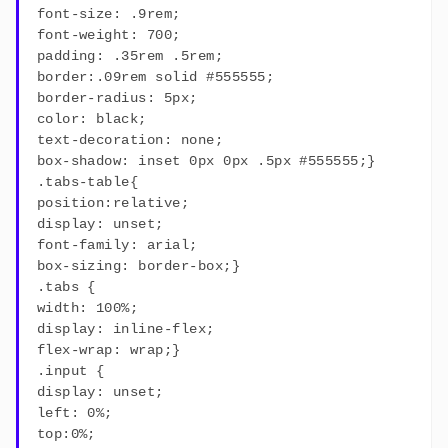
font-size: .9rem;
font-weight: 700;
padding: .35rem .5rem;
border:.09rem solid #555555;
border-radius: 5px;
color: black;
text-decoration: none;
box-shadow: inset 0px 0px .5px #555555;}
.tabs-table{
position:relative;
display: unset;
font-family: arial;
box-sizing: border-box;}
.tabs {
width: 100%;
display: inline-flex;
flex-wrap: wrap;}
.input {
display: unset;
left: 0%;
top:0%;