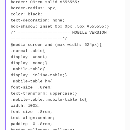
border:.09rem solid #555555;
border-radius: 5px;
color: black;
text-decoration: none;
box-shadow: inset 0px 0px .5px #555555;}
/* ===================== MOBILE VERSION
=====================*/
@media screen and (max-width: 624px){
.normal-table{
display: unset;
display: none;}
.mobile-table{
display: inline-table;}
.mobile-table h4{
font-size: .8rem;
text-transform: uppercase;}
.mobile-table,.mobile-table td{
width: 100%;
font-size: .8rem;
text-align:center;
padding: 0 .8rem;
border-collapse: collapse;