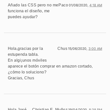
Añado las CSS pero no me
Paco
01/08/2020,
4:18 AM
funciona el diseño, me
puedes ayudar?
Hola,gracias por la
Chus
15/06/2020,
3:00 AM
estupenda tabla.
En algi¡unos móviles
aparece el botón comprar en amazon cortado,
¿cómo lo soluciono?
Gracias, Chus
Hola José,
Christian E. Muñoz
19/04/2020,
8:38 PM