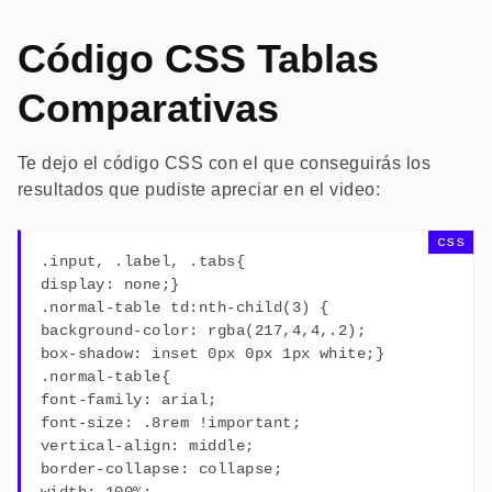
Código CSS Tablas
Comparativas
Te dejo el código CSS con el que conseguirás los
resultados que pudiste apreciar en el video:
.input, .label, .tabs{
display: none;}
.normal-table td:nth-child(3) {
background-color: rgba(217,4,4,.2);
box-shadow: inset 0px 0px 1px white;}
.normal-table{
font-family: arial;
font-size: .8rem !important;
vertical-align: middle;
border-collapse: collapse;
width: 100%;