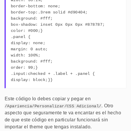
border-bottom: none;
border-top:.3rem solid #d90404;
background: #fff;
box-shadow: inset 0px 0px 0px #878787;
color: #000;}
.panel {
display: none;
margin: 0 auto;
width: 100%;
background: #fff;
order: 99;}
.input:checked + .label + .panel {
display: block;}}
Este código lo debes copiar y pegar en
. Otro
/Apariencia/Personalizar/CSS Adicional/
aspecto que seguramente te va encantar es el hecho
de que este código en particular funcionará sin
importar el theme que tengas instalado.