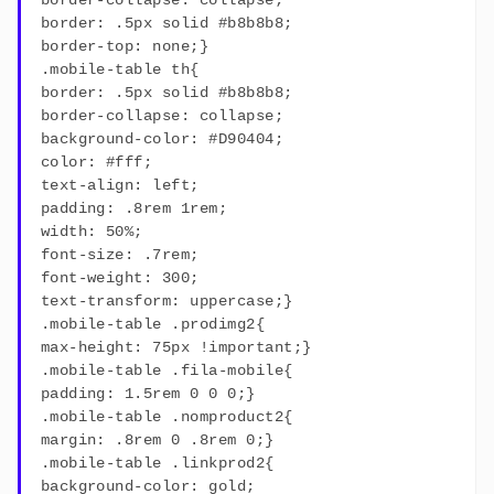
border: .5px solid #b8b8b8;
border-top: none;}
.mobile-table th{
border: .5px solid #b8b8b8;
border-collapse: collapse;
background-color: #D90404;
color: #fff;
text-align: left;
padding: .8rem 1rem;
width: 50%;
font-size: .7rem;
font-weight: 300;
text-transform: uppercase;}
.mobile-table .prodimg2{
max-height: 75px !important;}
.mobile-table .fila-mobile{
padding: 1.5rem 0 0 0;}
.mobile-table .nomproduct2{
margin: .8rem 0 .8rem 0;}
.mobile-table .linkprod2{
background-color: gold;